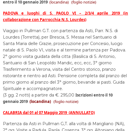
entro il 10 gennaio 2019
(locandina)
(foglio notizie)
PADOVA e luoghi di S. PAOLO VI – 2/3/4 aprile 2019 (in
collaborazione con Parrocchia N.S. Lourdes)
Viaggio in Pullman G.T. con partenza da Asti, Parr. N.S. di
Lourdes (Torretta), per Brescia, S. Messa nel Santuario di
Santa Maria delle Grazie, prosecuzione per Concesio, luogo
natale di S. Paolo VI, visita e al termine partenza per Padova.
2° giorno visita guidata della citta (Basilica di S. Antonio,
Santuario di San Leopoldo Mandic, ecc, ecc, 3° giorno
Trasferimento a Verona, visita del Centro storico, pranzo
ristorante e rientro ad Asti. Pensione completa dal pranzo del
primo giorno al pranzo del 3° giorno, bevande ai pasti. Guida
Spirituale e accompagnatore.
(3 gg. 2 notti) a partire da €. 295,00
Iscrizioni entro il 10
gennaio 2019
(locandina)
(foglio notizie)
CALABRIA dal 01 al 07 Maggio 2019 (ANNULLATO)
Partenza da Asti in Pullman G,T. alla volta di Marigliano (NA),
2° gg. Visite a Padula, Paola, Cosenza, 3° gg. Altopiano della