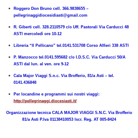
Roggero Don Bruno cell. 366.9838655 –
pellegrinaggidiocesidiasti@gmail.com
R. Giberti cell. 328.2110579 c/o Uff. Pastorali Via Carducci 48
ASTI mercoledì ore 10-12
Libreria “Il Pellicano” tel.0141.531708 Corso Alfieri 338 ASTI
P. Manzocco tel.0141.595682 c/o I.D.S.C. Via Carducci 50/A
ASTI dal lun. al ven. ore 9-12
Cala Major Viaggi S.n.c. Via Brofferio, 81/a Asti – tel.
0141.436848
Per locandine e programmi sui nostri viaggi:
http://pellegrinaggi.diocesiasti.it/
Organizzazione tecnica CALA MAJOR VIAGGI S.N.C. Via Brofferio
81/a Asti P.Iva 01138410053 Iscr. Reg. AT 005-8424