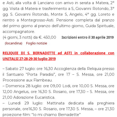
e Asti, alla volta di Lanciano con arrivo in serata a Matera, 2°
gg. Visita di Matera e trasferimento a S, Giovanni Rotondo, 3°
gg. S. Giovanni Rotondo, Monte S, Angelo, 4° gg. Loreto e
rientro a Montegrosso-Asti. Pensione completa dal pranzo
del primo giorno al pranzo dell’ultimo giorno, Guida Spirituale,
accompagnatore.
(4 giorni, 3 notti) da €. 450,00
Iscrizioni entro il 30 aprile 2019
(locandina)
Foglio notizie
RELIQUIE DI S. BERNADETTE ad ASTI in collaborazione con
UNITALSI 27-28-29-30 luglio 2019
– Sabato 27 luglio: ore 16,30 Accoglienza della Reliquia presso
il Santuario “Porta Paradisi”, ore 17 – S. Messa, ore 21,00
Processione aux Flambeau.
– Domenica 28 luglio: ore 09,00 Lodi, ore 10,00 S. Messa, ore
12,00 Angelus, ore 16,30 S. Rosario, ore 17,30 – S. Messa, ore
21,00 Adorazione Eucaristica.
– Lunedì 29 luglio: Mattinata dedicata alla preghiera
personale, ore16,30 S. Rosario, ore 17,30 S. Messa, – ore 21,30
proiezione film: “Io mi chiamo Bernadette”