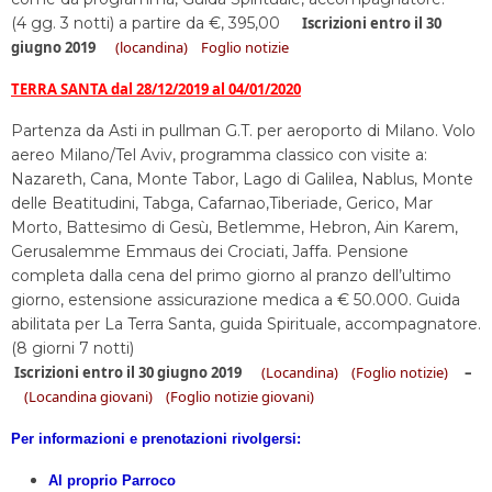
(4 gg. 3 notti) a partire da €, 395,00
Iscrizioni entro il 30
giugno 2019
(locandina)
Foglio notizie
TERRA SANTA dal 28/12/2019 al 04/01/2020
Partenza da Asti in pullman G.T. per aeroporto di Milano. Volo
aereo Milano/Tel Aviv, programma classico con visite a:
Nazareth, Cana, Monte Tabor, Lago di Galilea, Nablus, Monte
delle Beatitudini, Tabga, Cafarnao,Tiberiade, Gerico, Mar
Morto, Battesimo di Gesù, Betlemme, Hebron, Ain Karem,
Gerusalemme Emmaus dei Crociati, Jaffa. Pensione
completa dalla cena del primo giorno al pranzo dell’ultimo
giorno, estensione assicurazione medica a € 50.000. Guida
abilitata per La Terra Santa, guida Spirituale, accompagnatore.
(8 giorni 7 notti)
Iscrizioni entro il 30 giugno 2019
(Locandina)
(Foglio notizie)
–
(Locandina giovani)
(Foglio notizie giovani)
Per informazioni e prenotazioni rivolgersi:
Al proprio Parroco