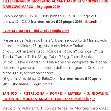
PELLEGRINAGGIO DIOCESANO AL SANTUARIO DI VICOFORTE CON
IL VESCOVO MARCO – 29 giugno 2019
Solo Viaggio €. 15,00 – solo pranzo €. 25,00 – Viaggio +
pranzo €. 40,00
Iscrizioni entro il 05 giugno 2019
(locandina)
CAPITALI BALTICHE dal 20 al 27 luglio 2019
Partenza da Asti in pullman G.T. per aeroporto di Milano. Volo
aereo per Vilnius, 2° gg. visite di Vilnius e Trakai,
3° gg., Collina Delle Croci, Rundale, Riga, 4° gg., riga, 5° gg.
Turida, Piarnu, Tallin, 6° gg. Tallin, 7° gg. Tallin, Elsinki.
8° gg. Elsinki e rientro in Italia Pensione completa dalla cena
del primo giorno alla colazione dell’ultimo giorno. Guida per
tutto il tour, accompagnatore.
(8 giorni, 7 notti) da €. 1585,00
Iscrizioni entro il 10 aprile
2019
(locandina)
Foglio notizie
SAN PIO. – PIETRELCINA – POMPEI – MATERA – S. GIOVANNI
ROTONDO – MONTE S. ANGELO – LORETO dal 15 al 18 luglio
Viaggio in Pullman G.T. con partenza da Montegrosso d’Asti