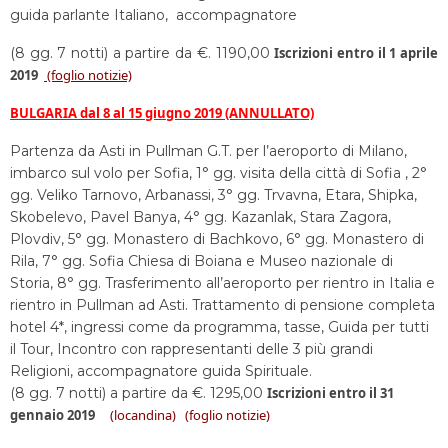
guida parlante Italiano, accompagnatore
(8 gg. 7 notti) a partire da €. 1190,00
Iscrizioni entro il 1 aprile
2019
(foglio notizie)
BULGARIA dal 8 al 15 giugno 2019 (ANNULLATO)
Partenza da Asti in Pullman G.T. per l’aeroporto di Milano,
imbarco sul volo per Sofia, 1° gg. visita della città di Sofia , 2°
gg. Veliko Tarnovo, Arbanassi, 3° gg. Trvavna, Etara, Shipka,
Skobelevo, Pavel Banya, 4° gg. Kazanlak, Stara Zagora,
Plovdiv, 5° gg. Monastero di Bachkovo, 6° gg. Monastero di
Rila, 7° gg. Sofia Chiesa di Boiana e Museo nazionale di
Storia, 8° gg. Trasferimento all’aeroporto per rientro in Italia e
rientro in Pullman ad Asti. Trattamento di pensione completa
hotel 4*, ingressi come da programma, tasse, Guida per tutti
il Tour, Incontro con rappresentanti delle 3 più grandi
Religioni, accompagnatore guida Spirituale.
(8 gg. 7 notti) a partire da €. 1295,00
Iscrizioni entro il 31
gennaio 2019
(locandina)
(foglio notizie)