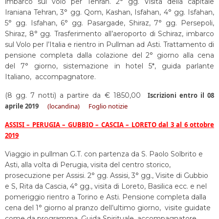
imbarco sul volo per Tehran. 2° gg. Visita della capitale
Iraniana Tehran, 3° gg. Qom, Kashan, Isfahan, 4° gg. Isfahan,
5° gg. Isfahan, 6° gg. Pasargade, Shiraz, 7° gg. Persepoli,
Shiraz, 8° gg. Trasferimento all’aeroporto di Schiraz, imbarco
sul Volo per l’Italia e rientro in Pullman ad Asti. Trattamento di
pensione completa dalla colazione del 2° giorno alla cena
del 7° giorno, sistemazione in hotel 5*, guida parlante
Italiano, accompagnatore.
(8 gg. 7 notti) a partire da € 1850,00
Iscrizioni entro il 08
aprile 2019
(locandina)
Foglio notizie
ASSISI – PERUGIA – GUBBIO – CASCIA – LORETO dal 3 al 6 ottobre
2019
Viaggio in pullman G.T. con partenza da S. Paolo Solbrito e
Asti, alla volta di Perugia, visita del centro storico,
prosecuzione per Assisi. 2° gg. Assisi, 3° gg., Visite di Gubbio
e S, Rita da Cascia, 4° gg., visita di Loreto, Basilica ecc. e nel
pomeriggio rientro a Torino e Asti. Pensione completa dalla
cena del 1° giorno al pranzo dell’ultimo giorno, visite guidate
come da programma, Guida Spirituale, accompagnatore.