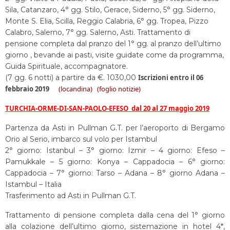
Sila, Catanzaro, 4° gg. Stilo, Gerace, Siderno, 5° gg. Siderno,
Monte S. Elia, Scilla, Reggio Calabria, 6° gg. Tropea, Pizzo
Calabro, Salerno, 7° gg. Salerno, Asti. Trattamento di
pensione completa dal pranzo del 1° gg. al pranzo dell’ultimo
giorno , bevande ai pasti, visite guidate come da programma,
Guida Spirituale, accompagnatore.
(7 gg. 6 notti) a partire da €. 1030,00
Iscrizioni entro il 06
febbraio 2019
(locandina)
(foglio notizie)
TURCHIA-ORME-DI-SAN-PAOLO-EFESO dal 20 al 27 maggio 2019
Partenza da Asti in Pullman G.T. per l’aeroporto di Bergamo
Orio al Serio, imbarco sul volo per Istambul
2° giorno: Istanbul – 3° giorno: Izmir – 4 giorno: Efeso –
Pamukkale – 5 giorno: Konya – Cappadocia – 6° giorno:
Cappadocia – 7° giorno: Tarso – Adana – 8° giorno Adana –
Istambul – Italia
Trasferimento ad Asti in Pullman G.T.
Trattamento di pensione completa dalla cena del 1° giorno
alla colazione dell’ultimo giorno, sistemazione in hotel 4*,