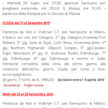
– Martedì 30 luglio: ore 07,30 apertura Santuario per
preghiera personale, ore 09,00 S. Messa, ore 10,00 –
partenza della Reliquia per la Diocesi di Pistoia.
SCOZIA dal 17 al 24 agosto 2019
Partenza da Asti in Pullman G.T. per l’aeroporto di Milano,
imbarco sul volo per Glasgow, 2° gg. Glasgow,Inveraray,Fort
William, 3° gg. Isola di Skye, Loch Ness, Inverness-shire, 4°
gg. Northen Highiands: Ullapool, Golspie,, 5° gg.Cawdor,
Elgin, Aberdeen, 6° gg. St. Andrews, Roslin, Edimburgo, 7°
gg. Edimburgo, 8° gg. Edimburgo e rientro in Italia.
Pensione completa dalla cena del primo giorno alla
colazione dell’ultimo giorno. Guida per tutto il tour,
accompagnatore.
(8 giorni, 7 notti) da €. 1985,00
Iscrizioni entro l’ 8 aprile 2019
(locandina)
Foglio notizie
IRAN dal 23 al 30 Settembre 2019
Partenza da Asti in Pullman G.T. per l’aeroporto di Milano,