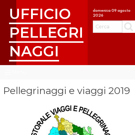
S
UFFICIO
k
domenica 09 agosto
2026
i
p
PELLEGRI
Cerc
t
o
NAGGI
c
o
n
t
Menu
e
n
Pellegrinaggi e viaggi 2019
t